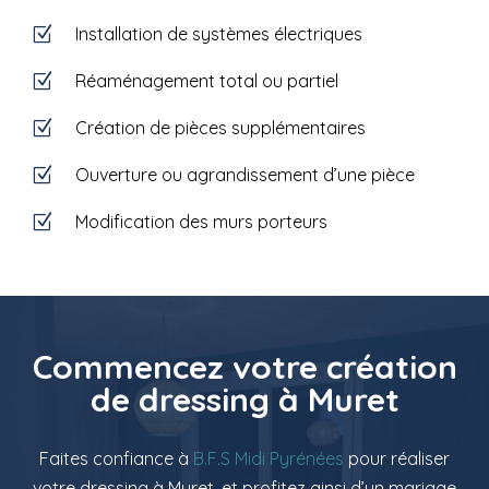
Installation de systèmes électriques
Z
Réaménagement total ou partiel
Z
Création de pièces supplémentaires
Z
Ouverture ou agrandissement d’une pièce
Z
Modification des murs porteurs
Z
Commencez votre création
de dressing à Muret
Faites confiance à
B.F.S Midi Pyrénées
pour réaliser
votre dressing à Muret, et profitez ainsi d’un mariage