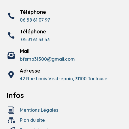
Téléphone

06 58 61 07 97
Téléphone

05
31
61
33
53
Mail

bfsmp31500@gmail.com
Adresse

42 Rue Louis Vestrepain, 31100 Toulouse
Infos
i
Mentions Légales

Plan du site