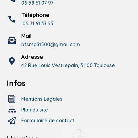
06 58 61 07 97
Téléphone

05
31
61
33
53
Mail

bfsmp31500@gmail.com
Adresse

42 Rue Louis Vestrepain, 31100 Toulouse
Infos
i
Mentions Légales

Plan du site

Formulaire de contact